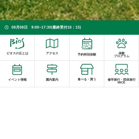
08月08日 9:00~17:30(最終受付16：15)
ビオスの丘とは
アクセス
体験
予約特別体験
プログラム
食べる・買う
イベント情報
園内案内
修学旅行・団体旅行
MICE
台風通過後の営業再開お知らせ８月10日
(月)
お知らせ