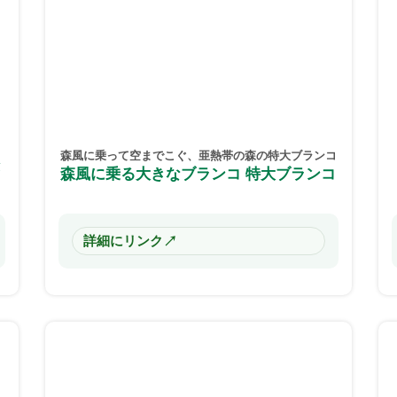
森風に乗って空までこぐ、亜熱帯の森の特大ブランコ
険
森風に乗る大きなブランコ 特大ブランコ
↗
詳細にリンク