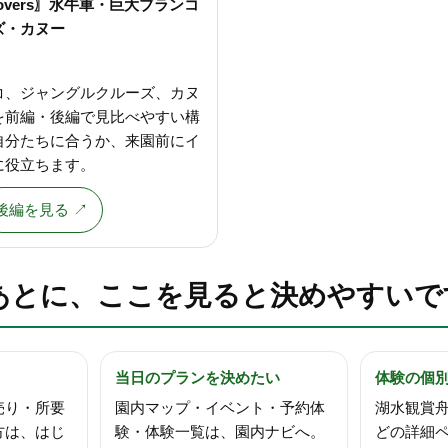
 Lovers〗水牛車・巨大ブランコ
ズ・カヌー
コ、ジャングルクルーズ、カヌ
を前編・後編で見比べやすい構
自分たちに合うか、来園前にイ
に役立ちます。
後編を見る ↗
あとに、ここを見ると決めやすいで
当日のプランを決めたい
体験の個
売り・所要
園内マップ・イベント・予約体
湖水観賞
方は、はじ
験・体験一覧は、園内ナビへ。
どの詳細