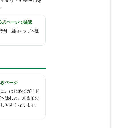
前売り・所要時間を
。
3｜公式ページで確認
時間・園内マップへ進
べきページ
とに、はじめてガイド
ビへ進むと、来園前の
らしやすくなります。