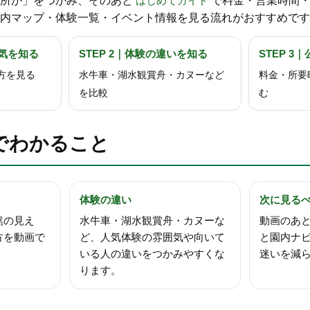
場所か」をつかみ、そのあと
はじめてガイド
で料金・営業時間・
内マップ・体験一覧・イベント情報を見る流れがおすすめです
囲気を知る
STEP 2｜体験の違いを知る
STEP 
方を見る
水牛車・湖水観賞舟・カヌーなど
料金・所要
を比較
む
でわかること
体験の違い
次に見る
然の見え
水牛車・湖水観賞舟・カヌーな
動画のあ
方を動画で
ど、人気体験の雰囲気や向いて
と園内ナ
いる人の違いをつかみやすくな
迷いを減
ります。