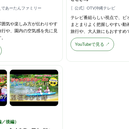
 / かえであーたんファミリー
〖公式〗OTV沖縄テレビ
テレビ番組らしい視点で、ビ
雰囲気や楽しみ方が伝わりやす
まとまりよく把握しやすい動
旅行や、園内の空気感を先に見
旅行や、大人旅にもおすすめ
す。
YouTubeで見る ↗
編／後編）