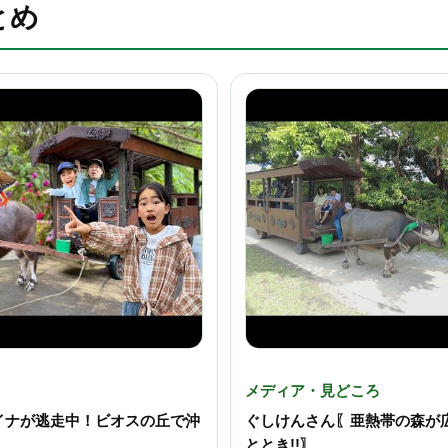
とめ
メディア・見どころ
イナが逃走中！ビオスの丘で沖
ぐしけんさん〖亜熱帯の森が
ととき!!〗