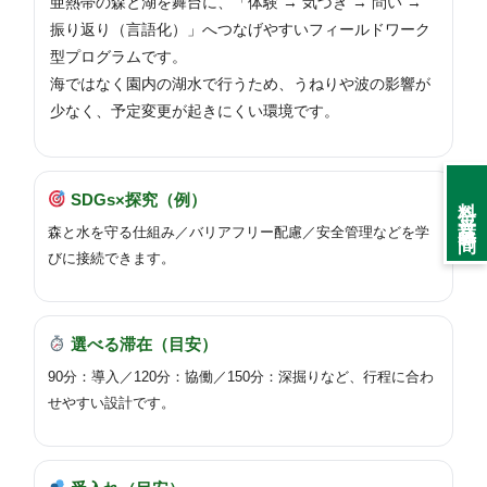
亜熱帯の森と湖を舞台に、「体験 → 気づき → 問い →
振り返り（言語化）」へつなげやすいフィールドワーク
型プログラムです。
海ではなく園内の湖水で行うため、うねりや波の影響が
少なく、予定変更が起きにくい環境です。
料金・営業時間
SDGs×探究（例）
森と水を守る仕組み／バリアフリー配慮／安全管理などを学
びに接続できます。
選べる滞在（目安）
90分：導入／120分：協働／150分：深掘りなど、行程に合わ
せやすい設計です。