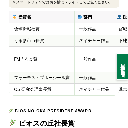
※スマートフォンでは表を横にスライドしてご覧ください。
受賞名
部門
氏
琉球新報社賞
一般作品
宮城
うるま市市長賞
ネイチャー作品
下地
FMうるま賞
一般作品
仲程
料金・営業時間
フォーモストブルーシール賞
一般作品
中川
OSI研究会理事長賞
ネイチャー作品
眞志
BIOS NO OKA PRESIDENT AWARD
ビオスの丘社長賞