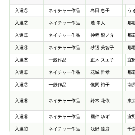
入選①
ネイチャー作品
島田 恵子
う
入選②
ネイチャー作品
麓 隼人
那
入選③
ネイチャー作品
仲程 龍ノ介
那
入選④
ネイチャー作品
砂辺 美智子
那
入選⑤
一般作品
正木 スエ子
宜
入選⑥
ネイチャー作品
花城 雅孝
那
入選⑦
一般作品
儀間 裕子
南
入選⑧
ネイチャー作品
鈴木 花依
東
入選⑨
ネイチャー作品
國仲 ゆず
宜
入選⑩
ネイチャー作品
浅野 達彦
千