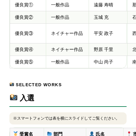
優良賞①
一般作品
遠藤 寿晴
優良賞②
一般作品
玉城 充
優良賞③
ネイチャー作品
平安 政子
優良賞④
ネイチャー作品
野原 千里
優良賞⑤
一般作品
中山 尚子
SELECTED WORKS
入選
※スマートフォンでは表を横にスライドしてご覧ください。
受賞名
部門
氏名