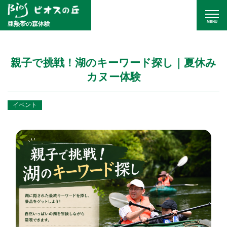
MENU
亜熱帯の森体験
親子で挑戦！湖のキーワード探し｜夏休み
カヌー体験
イベント