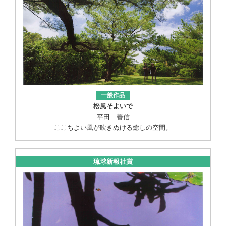
一般作品
松風そよいで
平田 善信
ここちよい風が吹きぬける癒しの空間。
琉球新報社賞