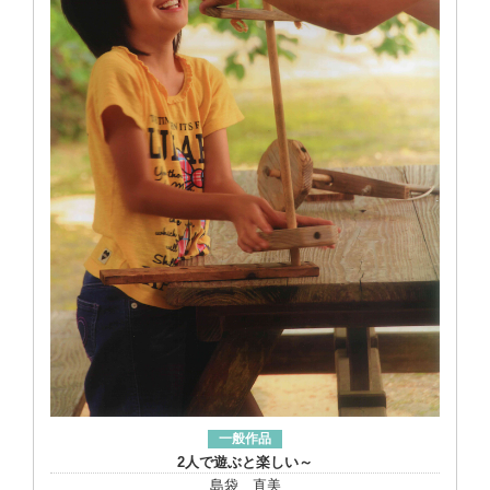
一般作品
2人で遊ぶと楽しい～
島袋 直美