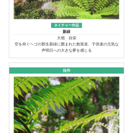
ネイチャー作品
新緑
大嶺 自栄
空を仰ぐヘゴの郡生新緑に囲まれた散策道、子供達の元気な
声明日への大きな夢を感じる
佳作