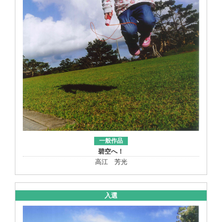
一般作品
碧空へ！
高江 芳光
入選