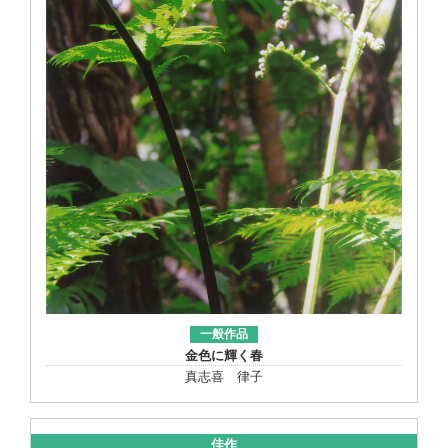
一般作品
金色に輝く春
真志喜 律子
佳作