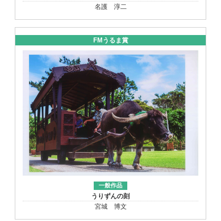
名護 淳二
FMうるま賞
一般作品
うりずんの刻
宮城 博文