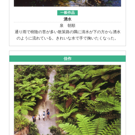
一般作品
湧水
泉 朝順
通り雨で樹陰の苔が多い散策路の隅に清水が下の方から湧水
のように流れている。きれいな水で手で掬いたくなった。
佳作