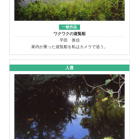
一般作品
ワクワクの遊覧船
平田 善信
家内が乗った遊覧船を私はカメラで追う。
入選