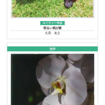
ネイチャー作品
明るい我が家
久髙 友之
佳作