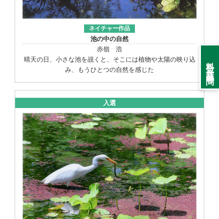
ネイチャー作品
池の中の自然
赤嶺 浩
料金・営業時間
晴天の日、小さな池を覘くと、そこには植物や太陽の映り込
み、もうひとつの自然を感じた
入選