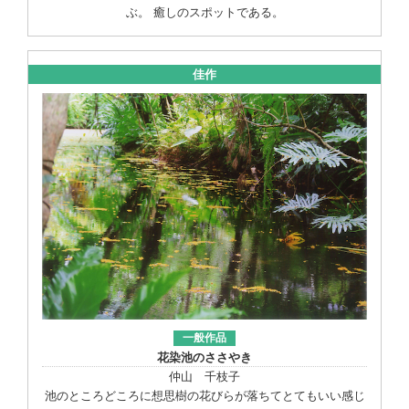
ぶ。 癒しのスポットである。
佳作
一般作品
花染池のささやき
仲山 千枝子
池のところどころに想思樹の花びらが落ちてとてもいい感じ