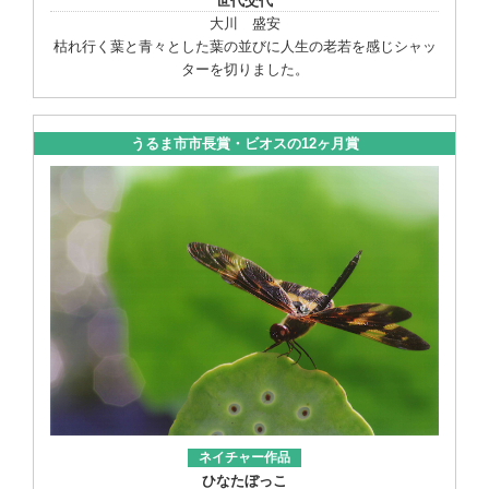
世代交代
大川 盛安
枯れ行く葉と青々とした葉の並びに人生の老若を感じシャッ
ターを切りました。
うるま市市長賞・ビオスの12ヶ月賞
ネイチャー作品
ひなたぼっこ