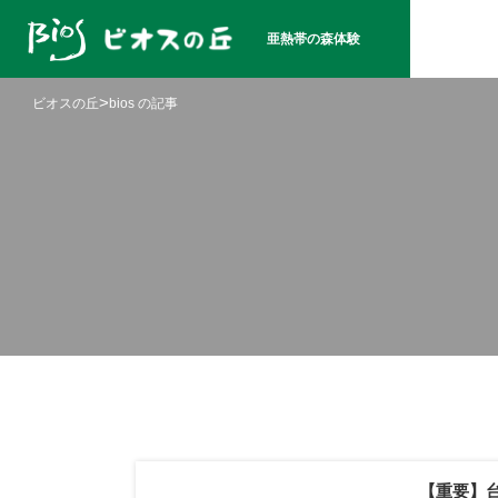
亜熱帯の森体験
>
ビオスの丘
bios の記事
【重要】