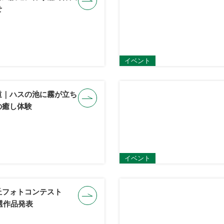
せ
イベント
道｜ハスの池に霧が立ち
の癒し体験
イベント
丘フォトコンテスト
入選作品発表